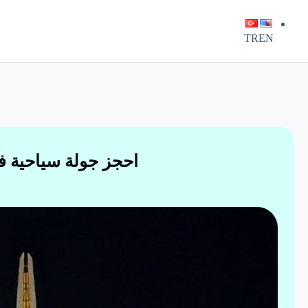
لتجاوز
لى
لمحتوى
TR
EN
احجز جولة سياحية ف