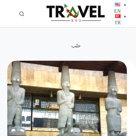
لتجاوز
لى
EN
لمحتوى
TR
حلب