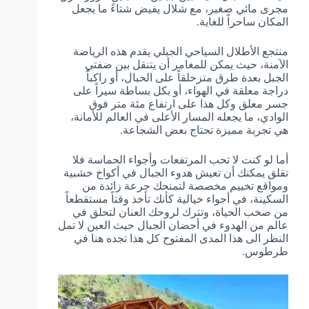
مجرى مائي صغير، مع شلال يفيض شتاءً ما يجعل
المكان ساحراً للغاية.
منتجع الأطلال السياحي الجبلي يقدم هذه الرياضة
الآمنة، حيث يمكن للمغامر أن يتنقل بين ضفتي
الجبل بعدة طرق متزحلقاً على الحبال، أو راكباً
دراجة معلقة في الهواء، أو بكل بساطة سيراً على
جسر معلق وكل هذا على ارتفاع مئة متر فوق
الوادي، ما يجعله المسار الأعلى في العالم للأمانة،
هي تجربة مميزة تحتاج بعض الشجاعة.
أما لو كنت لا تحب المرتفعات وأجواء الحماسة فلا
تقلق يمكنك أن تعيش هدوء الجبال في أكواخ خشبية
ومواقع تخييم مخصصة لتمنحك جرعة زائدة من
السكينة، في أجواء خيالية كأنك تأخذ وقتاً مستقطعاً
من صخب الحياة، وتترك لروحك العنان لتحلق في
عالم من الهدوء في أحضان الجبال حيث العين لا تمل
النظر الى هذا المدى المفتوح كل هذا تجده هنا في
طرطوس.