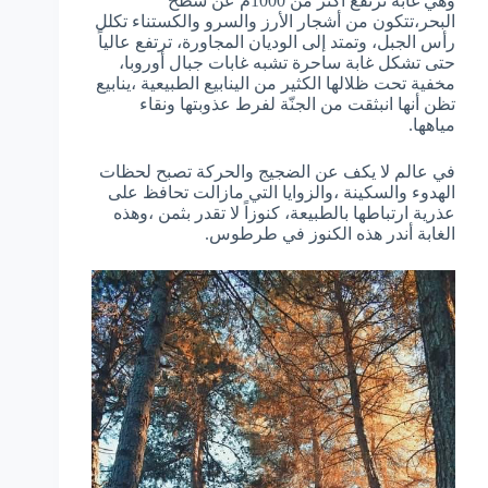
وهي غابة ترتفع أكثر من 1000م عن سطح
البحر،تتكون من أشجار الأرز والسرو والكستناء تكلل
رأس الجبل، وتمتد إلى الوديان المجاورة، ترتفع عالياً
حتى تشكل غابة ساحرة تشبه غابات جبال أوروبا،
مخفية تحت ظلالها الكثير من الينابيع الطبيعية ،ينابيع
تظن أنها انبثقت من الجنّة لفرط عذوبتها ونقاء
مياهها.
في عالم لا يكف عن الضجيج والحركة تصبح لحظات
الهدوء والسكينة ،والزوايا التي مازالت تحافظ على
عذرية ارتباطها بالطبيعة، كنوزاً لا تقدر بثمن ،وهذه
الغابة أندر هذه الكنوز في طرطوس.